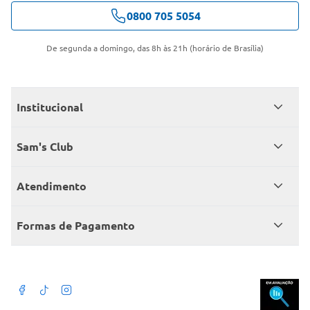
0800 705 5054
De segunda a domingo, das 8h às 21h (horário de Brasília)
Institucional
Quem somos
Sam's Club
Catálogo
Seja sócio
Atendimento
Trabalhe conosco
Benefícios
Fale conosco
Encontre um Clube
Formas de Pagamento
Member’s Mark
Atendimento em libras
Televendas
Cartão crédito Sam’s Club
+Negócios
Blog
Dúvidas frequentes