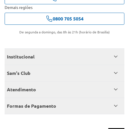
Demais regiões
0800 705 5054
De segunda a domingo, das 8h às 21h (horário de Brasília)
Institucional
Quem somos
Sam's Club
Catálogo
Seja sócio
Atendimento
Trabalhe conosco
Benefícios
Fale conosco
Encontre um Clube
Formas de Pagamento
Member’s Mark
Atendimento em libras
Televendas
Cartão crédito Sam’s Club
+Negócios
Blog