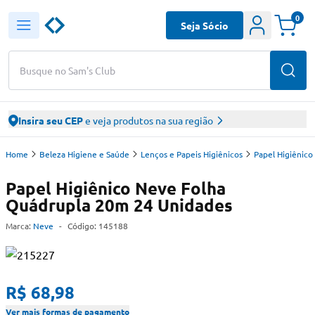
0
Seja Sócio
Busque no Sam's Club
Insira seu CEP
e veja produtos na sua região
Home
Beleza Higiene e Saúde
Lenços e Papeis Higiênicos
Papel Higiênico
Papel Higiênico Neve Folha
Quádrupla 20m 24 Unidades
Marca:
Neve
-
Código:
145188
R$ 68,98
Ver mais formas de pagamento