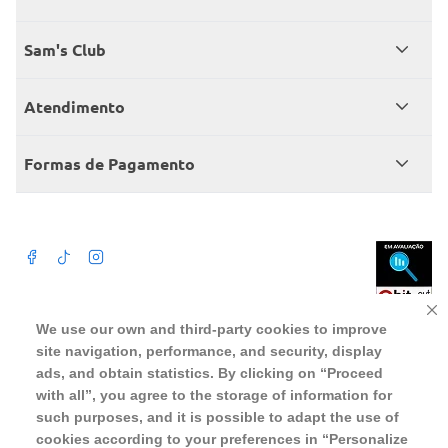
Quem somos
Sam's Club
Catálogo
Seja sócio
Atendimento
Trabalhe conosco
Benefícios
Fale conosco
Encontre um Clube
Formas de Pagamento
Member’s Mark
Atendimento em libras
Televendas
Cartão crédito Sam’s Club
+Negócios
Blog
Dúvidas frequentes
Termos de Uso
Beba com moderação. A Venda e o consumo de bebida alcoólica são
We use our own and third-party cookies to improve
proibidos para menores de 18 anos. Preços, ofertas e condições exclusivas
para o site serão válidos durante o prazo definido ou enquanto durarem os
site navigation, performance, and security, display
Política de privacidade
estoques, o que ocorrer primeiro, podendo sofrer alterações sem prévia
notificação. Caso falte algum produto, este não será entregue e o valor
ads, and obtain statistics. By clicking on “Proceed
correspondente não será cobrado. Para realizar compras no online será
Política de trocas e devoluções
aceito somente CPF de pessoas fisicas, não sendo possivel a compra por
with all”, you agree to the storage of information for
pessoas juridicas utilizando CNPJ.
such purposes, and it is possible to adapt the use of
Regulamento cashback
cookies according to your preferences in “Personalize
WMB SUPERMERCADOS DO BRASIL LTDA