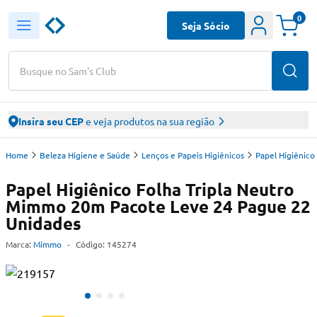
0
Seja Sócio
Busque no Sam's Club
Insira seu CEP
e veja produtos na sua região
Home
Beleza Higiene e Saúde
Lenços e Papeis Higiênicos
Papel Higiênico
Papel Higiênico Folha Tripla Neutro
Mimmo 20m Pacote Leve 24 Pague 22
Unidades
Marca:
Mimmo
-
Código:
145274