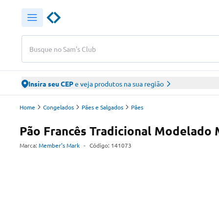
Busque no Sam's Club
Insira seu CEP
e veja produtos na sua região
Home
Congelados
Pães e Salgados
Pães
Pão Francês Tradicional Modelado
Marca:
Member's Mark
-
Código:
141073