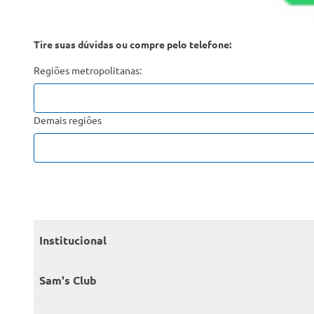
Tire suas dúvidas ou compre pelo telefone:
Regiões metropolitanas:
Demais regiões
Institucional
Quem somos
Sam's Club
Catálogo
Seja sócio