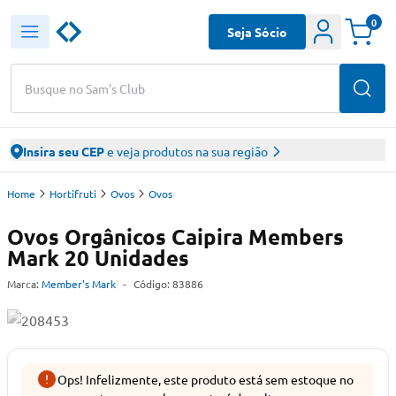
0
Seja Sócio
Busque no Sam's Club
Insira seu CEP
e veja produtos na sua região
Home
Hortifruti
Ovos
Ovos
Ovos Orgânicos Caipira Members
Mark 20 Unidades
Marca:
Member's Mark
-
Código:
83886
Ops! Infelizmente, este produto está sem estoque no