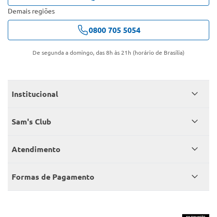
Demais regiões
0800 705 5054
De segunda a domingo, das 8h às 21h (horário de Brasília)
Institucional
Quem somos
Sam's Club
Catálogo
Seja sócio
Atendimento
Trabalhe conosco
Benefícios
Fale conosco
Encontre um Clube
Formas de Pagamento
Member’s Mark
Atendimento em libras
Televendas
Cartão crédito Sam’s Club
+Negócios
Blog