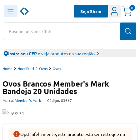
0
Seja Sócio
Busque no Sam's Club
Insira seu CEP
e veja produtos na sua região
Home
Hortifruti
Ovos
Ovos
Ovos Brancos Member's Mark
Bandeja 20 Unidades
Marca:
Member's Mark
-
Código:
83667
Ops! Infelizmente, este produto está sem estoque no