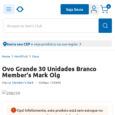
0
Seja Sócio
Busque no Sam's Club
Insira seu CEP
e veja produtos na sua região
Home
Hortifruti
Ovos
Ovo Grande 30 Unidades Branco
Member's Mark Olg
Marca:
Member's Mark
-
Código:
132840
Ops! Infelizmente, este produto está sem estoque no