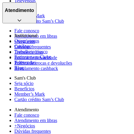
Televendas
Seja sócio
Blog
Benefícios
Atendimento
Member’s Mark
Cartão crédito Sam’s Club
Fale conosco
Institucional
Atendimento em libras
Quem somos
+Negócios
Catálogo
Dúvidas frequentes
Trabalhe conosco
Termos de Uso
Encontre um Clube
Política de privacidade
Televendas
Política de trocas e devoluções
Blog
Regulamento cashback
Sam's Club
Seja sócio
Benefícios
Member’s Mark
Cartão crédito Sam’s Club
Atendimento
Fale conosco
Atendimento em libras
+Negócios
Dúvidas frequentes