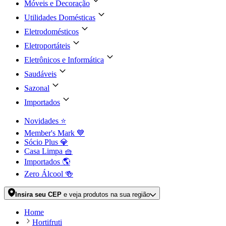
Móveis e Decoração
Utilidades Domésticas
Eletrodomésticos
Eletroportáteis
Eletrônicos e Informática
Saudáveis
Sazonal
Importados
Novidades ⭐
Member's Mark 💙
Sócio Plus 💎
Casa Limpa 🧺
Importados 🌎
Zero Álcool 🍻
Insira seu CEP
e veja produtos na sua região
Home
Hortifruti