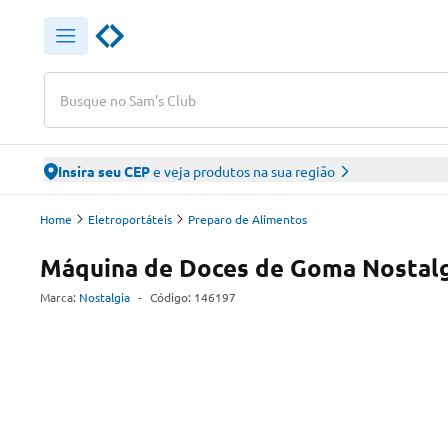
Busque no Sam's Club
Insira seu CEP
e veja produtos na sua região
Home
Eletroportáteis
Preparo de Alimentos
Máquina de Doces de Goma Nostal
Marca:
Nostalgia
-
Código:
146197