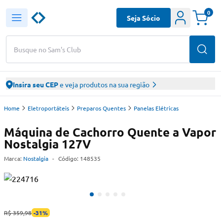
0
Seja Sócio
Busque no Sam's Club
Insira seu CEP
e veja produtos na sua região
Home
Eletroportáteis
Preparos Quentes
Panelas Elétricas
Máquina de Cachorro Quente a Vapor
Nostalgia 127V
Marca:
Nostalgia
-
Código:
148535
R$ 359,98
-
31
%