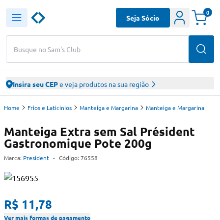
0
Seja Sócio
Busque no Sam's Club
Insira seu CEP
e veja produtos na sua região
Home
Frios e Laticinios
Manteiga e Margarina
Manteiga e Margarina
Manteiga Extra sem Sal Président
Gastronomique Pote 200g
Marca:
President
-
Código:
76558
R$ 11,78
Ver mais formas de pagamento