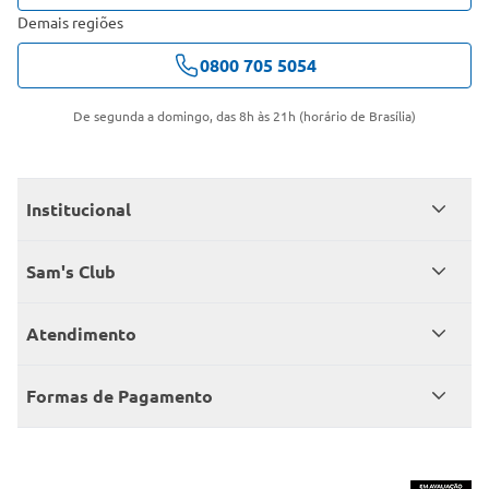
Demais regiões
0800 705 5054
De segunda a domingo, das 8h às 21h (horário de Brasília)
Institucional
Quem somos
Sam's Club
Catálogo
Seja sócio
Atendimento
Trabalhe conosco
Benefícios
Fale conosco
Encontre um Clube
Formas de Pagamento
Member’s Mark
Atendimento em libras
Televendas
Cartão crédito Sam’s Club
+Negócios
Blog