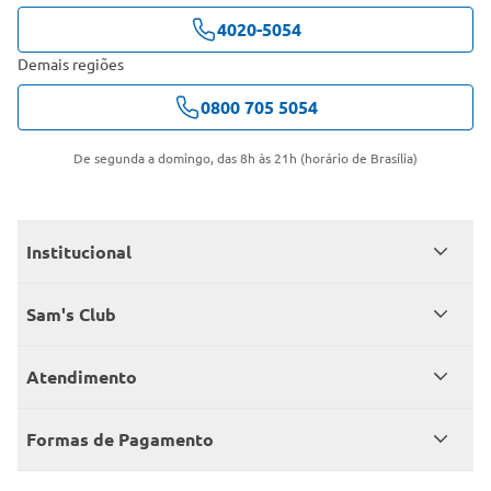
4020-5054
Demais regiões
0800 705 5054
De segunda a domingo, das 8h às 21h (horário de Brasília)
Institucional
Quem somos
Sam's Club
Catálogo
Seja sócio
Atendimento
Trabalhe conosco
Benefícios
Fale conosco
Encontre um Clube
Formas de Pagamento
Member’s Mark
Atendimento em libras
Televendas