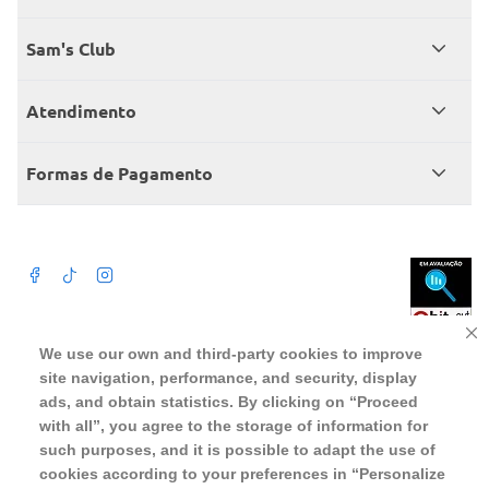
Quem somos
Sam's Club
Catálogo
Seja sócio
Atendimento
Trabalhe conosco
Benefícios
Fale conosco
Encontre um Clube
Formas de Pagamento
Member’s Mark
Atendimento em libras
Televendas
Cartão crédito Sam’s Club
+Negócios
Blog
Dúvidas frequentes
Termos de Uso
Beba com moderação. A Venda e o consumo de bebida alcoólica são
We use our own and third-party cookies to improve
proibidos para menores de 18 anos. Preços, ofertas e condições exclusivas
para o site serão válidos durante o prazo definido ou enquanto durarem os
site navigation, performance, and security, display
Política de privacidade
estoques, o que ocorrer primeiro, podendo sofrer alterações sem prévia
notificação. Caso falte algum produto, este não será entregue e o valor
ads, and obtain statistics. By clicking on “Proceed
correspondente não será cobrado. Para realizar compras no online será
Política de trocas e devoluções
aceito somente CPF de pessoas fisicas, não sendo possivel a compra por
with all”, you agree to the storage of information for
pessoas juridicas utilizando CNPJ.
such purposes, and it is possible to adapt the use of
Regulamento cashback
cookies according to your preferences in “Personalize
WMB SUPERMERCADOS DO BRASIL LTDA