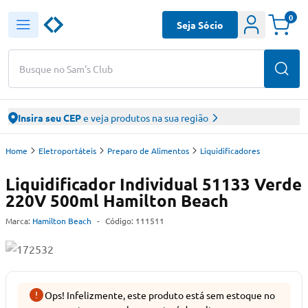
0
Seja Sócio
Busque no Sam's Club
Insira seu CEP
e veja produtos na sua região
Home
Eletroportáteis
Preparo de Alimentos
Liquidificadores
Liquidificador Individual 51133 Verde
220V 500ml Hamilton Beach
Marca:
Hamilton Beach
-
Código:
111511
Ops! Infelizmente, este produto está sem estoque no