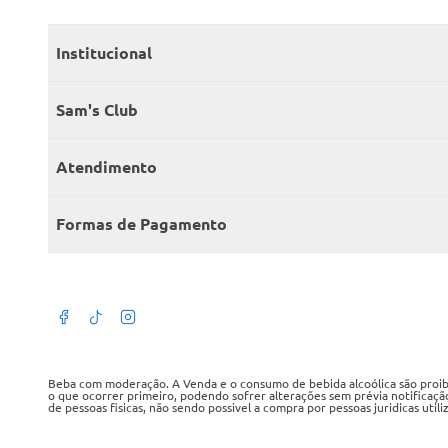
Institucional
Quem somos
Sam's Club
Catálogo
Seja sócio
Atendimento
Trabalhe conosco
Benefícios
Fale conosco
Encontre um Clube
Formas de Pagamento
Member’s Mark
Atendimento em libras
Televendas
Cartão crédito Sam’s Club
+Negócios
Blog
Dúvidas frequentes
Termos de Uso
Beba com moderação. A Venda e o consumo de bebida alcoólica são proibid
o que ocorrer primeiro, podendo sofrer alterações sem prévia notificaçã
de pessoas fisicas, não sendo possivel a compra por pessoas juridicas util
Política de privacidade
WMB SUPERMERCADOS DO BRASIL LTDA