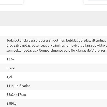
Toda potência para preparar smoothies, bebidas geladas, vitaminas 
Bico salva gotas, patenteado; - Lâminas removíveis e jarra de vidro 
sem deixar pedaços; - Compartimento para fio - Jarras de Vidro, res
127v
Preto
1,2l
1 Liquidificador
38x24x17cm
2,89kg