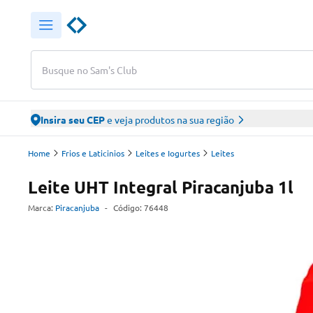
Busque no Sam's Club
Insira seu CEP
e veja produtos na sua região
Home
Frios e Laticinios
Leites e Iogurtes
Leites
Leite UHT Integral Piracanjuba 1l
Marca:
Piracanjuba
-
Código:
76448