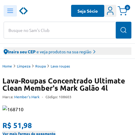
0
Seja Sócio
Busque no Sam's Club
Insira seu CEP
e veja produtos na sua região
Home
Limpeza
Roupa
Lava roupas
Lava-Roupas Concentrado Ultimate
Clean Member's Mark Galão 4l
Marca:
Member's Mark
-
Código:
108603
R$ 51,98
Ver mais formas de pagamento