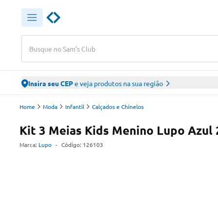
Busque no Sam's Club
Insira seu CEP
e veja produtos na sua região
Home
Moda
Infantil
Calçados e Chinelos
Kit 3 Meias Kids Menino Lupo Azul 
Marca:
Lupo
-
Código:
126103