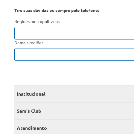
Tire suas dúvidas ou compre pelo telefone:
Regiões metropolitanas:
Demais regiões
Institucional
Quem somos
Sam's Club
Catálogo
Seja sócio
Atendimento
Trabalhe conosco