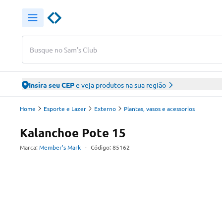
Busque no Sam's Club
Insira seu CEP
e veja produtos na sua região
Home
Esporte e Lazer
Externo
Plantas, vasos e acessorios
Kalanchoe Pote 15
Marca:
Member's Mark
-
Código:
85162