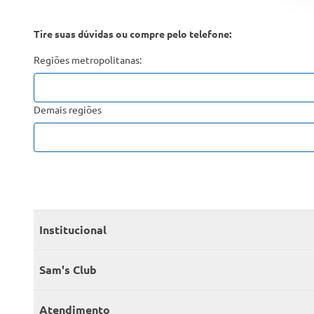
Tire suas dúvidas ou compre pelo telefone:
Regiões metropolitanas:
Demais regiões
Institucional
Quem somos
Sam's Club
Catálogo
Seja sócio
Atendimento