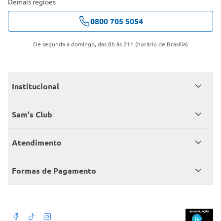
Demais regiões
0800 705 5054
De segunda a domingo, das 8h às 21h (horário de Brasília)
Institucional
Quem somos
Sam's Club
Catálogo
Seja sócio
Atendimento
Trabalhe conosco
Benefícios
Fale conosco
Encontre um Clube
Formas de Pagamento
Member’s Mark
Atendimento em libras
Televendas
Cartão crédito Sam’s Club
+Negócios
Blog