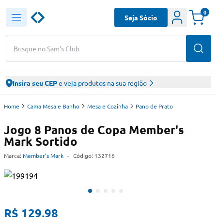
0
Seja Sócio
Busque no Sam's Club
Insira seu CEP
e veja produtos na sua região
Home
Cama Mesa e Banho
Mesa e Cozinha
Pano de Prato
Jogo 8 Panos de Copa Member's
Mark Sortido
Marca:
Member's Mark
-
Código:
132716
R$ 129,98