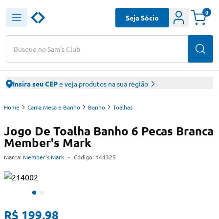
0
Seja Sócio
Busque no Sam's Club
Insira seu CEP
e veja produtos na sua região
Home
Cama Mesa e Banho
Banho
Toalhas
Jogo De Toalha Banho 6 Pecas Branca
Member's Mark
Marca:
Member's Mark
-
Código:
144325
R$ 199,98