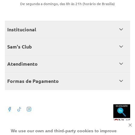
De segunda a domingo, das 8h às 21h (horário de Brasília)
Institucional
Quem somos
Sam's Club
Catálogo
Seja sócio
Atendimento
Trabalhe conosco
Benefícios
Fale conosco
Encontre um Clube
Formas de Pagamento
Member’s Mark
Atendimento em libras
Televendas
Cartão crédito Sam’s Club
+Negócios
Blog
Dúvidas frequentes
Termos de Uso
Beba com moderação. A Venda e o consumo de bebida alcoólica são
We use our own and third-party cookies to improve
proibidos para menores de 18 anos. Preços, ofertas e condições exclusivas