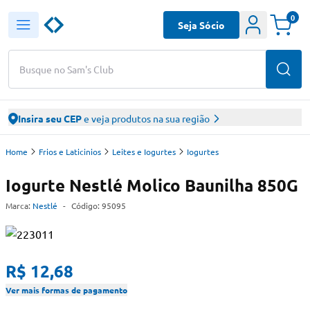
0
Seja Sócio
Busque no Sam's Club
Insira seu CEP
e veja produtos na sua região
Home
Frios e Laticinios
Leites e Iogurtes
Iogurtes
Iogurte Nestlé Molico Baunilha 850G
Marca:
Nestlé
-
Código:
95095
R$ 12,68
Ver mais formas de pagamento