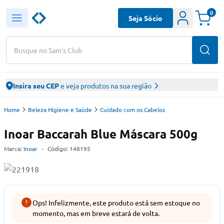
0
Seja Sócio
Busque no Sam's Club
Insira seu CEP
e veja produtos na sua região
Home
Beleza Higiene e Saúde
Cuidado com os Cabelos
Inoar Baccarah Blue Máscara 500g
Marca:
Inoar
-
Código:
148195
Ops! Infelizmente, este produto está sem estoque no
momento, mas em breve estará de volta.