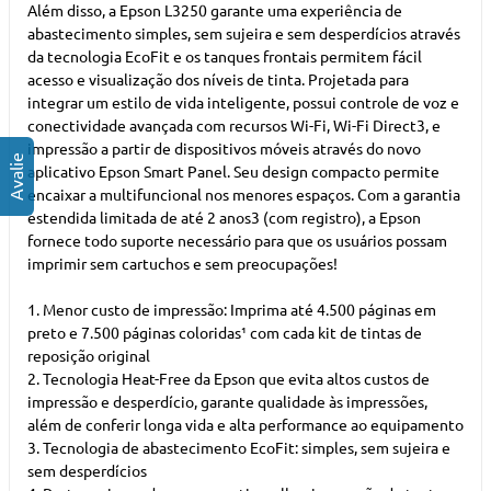
Além disso, a Epson L3250 garante uma experiência de
abastecimento simples, sem sujeira e sem desperdícios através
da tecnologia EcoFit e os tanques frontais permitem fácil
acesso e visualização dos níveis de tinta. Projetada para
integrar um estilo de vida inteligente, possui controle de voz e
conectividade avançada com recursos Wi-Fi, Wi-Fi Direct3, e
impressão a partir de dispositivos móveis através do novo
aplicativo Epson Smart Panel. Seu design compacto permite
encaixar a multifuncional nos menores espaços. Com a garantia
estendida limitada de até 2 anos3 (com registro), a Epson
fornece todo suporte necessário para que os usuários possam
imprimir sem cartuchos e sem preocupações!
1. Menor custo de impressão: Imprima até 4.500 páginas em
preto e 7.500 páginas coloridas¹ com cada kit de tintas de
reposição original
2. Tecnologia Heat-Free da Epson que evita altos custos de
impressão e desperdício, garante qualidade às impressões,
além de conferir longa vida e alta performance ao equipamento
3. Tecnologia de abastecimento EcoFit: simples, sem sujeira e
sem desperdícios