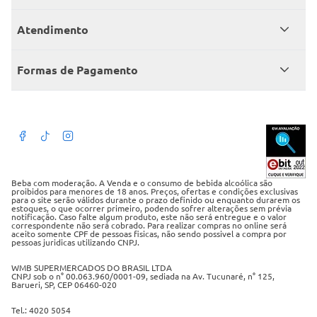
Catálogo
Seja sócio
Atendimento
Trabalhe conosco
Benefícios
Fale conosco
Encontre um Clube
Formas de Pagamento
Member’s Mark
Atendimento em libras
Televendas
Cartão crédito Sam’s Club
+Negócios
Blog
Dúvidas frequentes
Termos de Uso
Beba com moderação. A Venda e o consumo de bebida alcoólica são
proibidos para menores de 18 anos. Preços, ofertas e condições exclusivas
para o site serão válidos durante o prazo definido ou enquanto durarem os
Política de privacidade
estoques, o que ocorrer primeiro, podendo sofrer alterações sem prévia
notificação. Caso falte algum produto, este não será entregue e o valor
correspondente não será cobrado. Para realizar compras no online será
Política de trocas e devoluções
aceito somente CPF de pessoas fisicas, não sendo possivel a compra por
pessoas juridicas utilizando CNPJ.
Regulamento cashback
WMB SUPERMERCADOS DO BRASIL LTDA
CNPJ sob o n° 00.063.960/0001-09, sediada na Av. Tucunaré, n° 125,
Barueri, SP, CEP 06460-020
Tel.: 4020 5054