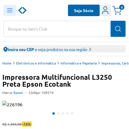
0
Seja Sócio
Busque no Sam's Club
Insira seu CEP
e veja produtos na sua região
Home
Eletrônicos e Informática
Informática e Papelaria
Impressoras, Car
Impressora Multifuncional L3250
Preta Epson Ecotank
Marca:
Epson
-
Código:
108574
R$ 1.399,98
-
13
%