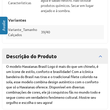
água e sabão neutro. Não utilizar
Características
produtos químicos. Secar em lugar
arejado e à sombra.
Variantes
Variante_Tamanho
39/40
Calçados
Descrição do Produto
O modelo Havaianas Brasil Logo é mais do que um chinelo, é
um ícone de estilo, conforto e brasilidade! Com a icônica
bandeira do Brasil nas tiras e o tradicional filete colorido na
sola, esse modelo combina design autêntico com o conforto
que só a Havaianas oferece. Disponível em diversas
combinações de cores, ele já conquistou fãs no mundo todo e
segue como um verdadeiro fenômeno cultural. Mostre seu
orgulho e escolha o seu agora!