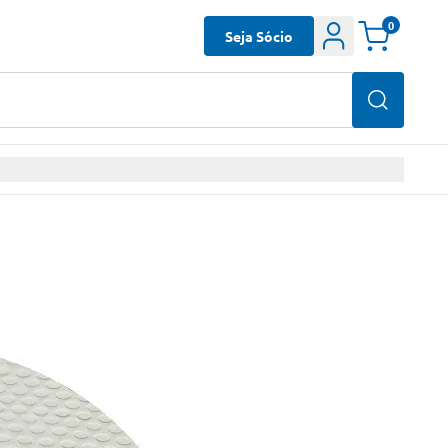
0
Seja Sócio