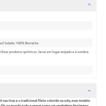
sol Solado: 100% Borracha
lizar produtos químicos. Secar em lugar arejado e à sombra.
nas tiras e o tradicional filete colorido na sola, esse modelo
tou fãs no mundo todo e segue como um verdadeiro fenômeno