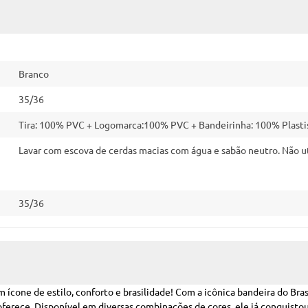
Branco
35/36
Tira: 100% PVC + Logomarca:100% PVC + Bandeirinha: 100% Plasti
Lavar com escova de cerdas macias com água e sabão neutro. Não uti
35/36
cone de estilo, conforto e brasilidade! Com a icônica bandeira do Brasil 
oferece. Disponível em diversas combinações de cores, ele já conquis