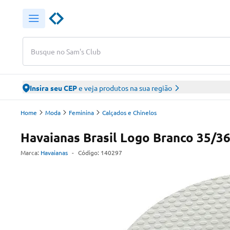
Busque no Sam's Club
Insira seu CEP
e veja produtos na sua região
Home
Moda
Feminina
Calçados e Chinelos
Havaianas Brasil Logo Branco 35/3
Marca:
Havaianas
-
Código:
140297