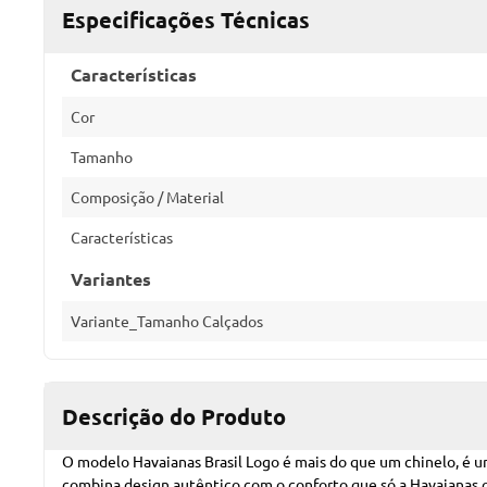
Especificações Técnicas
Características
Cor
Tamanho
Composição / Material
Características
Variantes
Variante_Tamanho Calçados
Descrição do Produto
O modelo Havaianas Brasil Logo é mais do que um chinelo, é um í
combina design autêntico com o conforto que só a Havaianas 