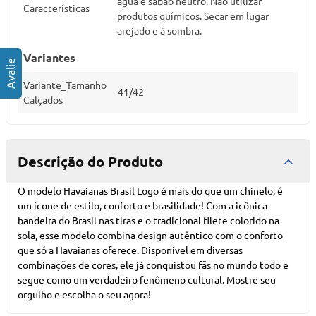
água e sabão neutro. Não utilizar
Características
produtos químicos. Secar em lugar
arejado e à sombra.
Variantes
Variante_Tamanho
41/42
Calçados
Descrição do Produto
O modelo Havaianas Brasil Logo é mais do que um chinelo, é
um ícone de estilo, conforto e brasilidade! Com a icônica
bandeira do Brasil nas tiras e o tradicional filete colorido na
sola, esse modelo combina design autêntico com o conforto
que só a Havaianas oferece. Disponível em diversas
combinações de cores, ele já conquistou fãs no mundo todo e
segue como um verdadeiro fenômeno cultural. Mostre seu
orgulho e escolha o seu agora!