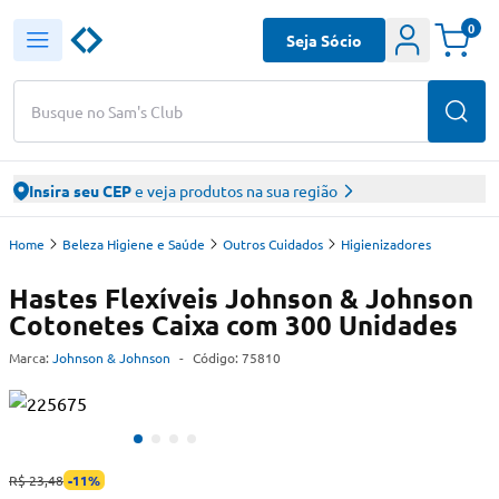
0
Seja Sócio
Busque no Sam's Club
Insira seu CEP
e veja produtos na sua região
Home
Beleza Higiene e Saúde
Outros Cuidados
Higienizadores
Hastes Flexíveis Johnson & Johnson
Cotonetes Caixa com 300 Unidades
Marca:
Johnson & Johnson
-
Código:
75810
R$ 23,48
-
11
%