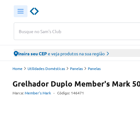
Busque no Sam's Club
Insira seu CEP
e veja produtos na sua região
Home
Utilidades Domésticas
Panelas
Panelas
Grelhador Duplo Member's Mark 5
Marca:
Member's Mark
-
Código:
146471