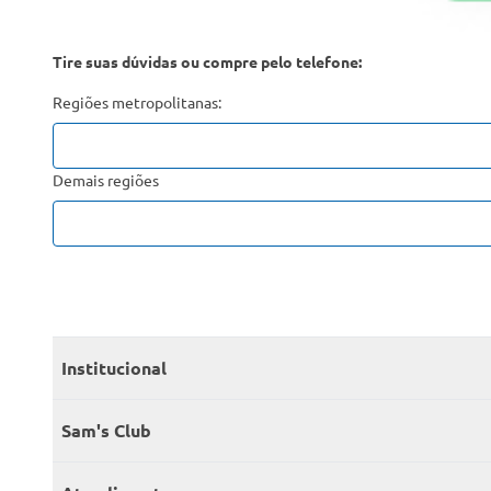
Tire suas dúvidas ou compre pelo telefone:
Regiões metropolitanas:
Demais regiões
Institucional
Quem somos
Sam's Club
Catálogo
Seja sócio