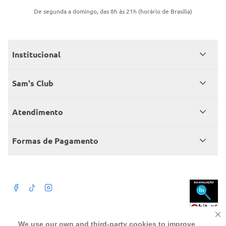
De segunda a domingo, das 8h às 21h (horário de Brasília)
Institucional
Quem somos
Sam's Club
Catálogo
Seja sócio
Atendimento
Trabalhe conosco
Benefícios
Fale conosco
Encontre um Clube
Formas de Pagamento
Member’s Mark
Atendimento em libras
Televendas
Cartão crédito Sam’s Club
+Negócios
Blog
Dúvidas frequentes
Termos de Uso
Beba com moderação. A Venda e o consumo de bebida alcoólica são
We use our own and third-party cookies to improve