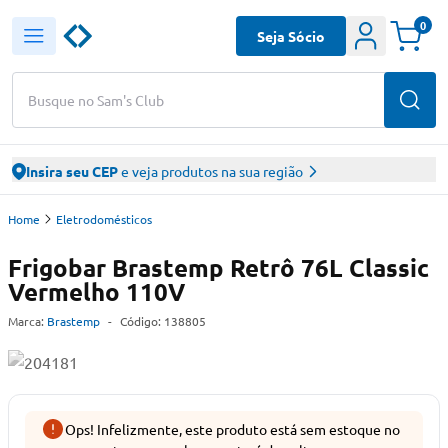
0
Seja Sócio
Busque no Sam's Club
Insira seu CEP
e veja produtos na sua região
Home
Eletrodomésticos
Frigobar Brastemp Retrô 76L Classic
Vermelho 110V
Marca:
Brastemp
-
Código:
138805
Ops! Infelizmente, este produto está sem estoque no