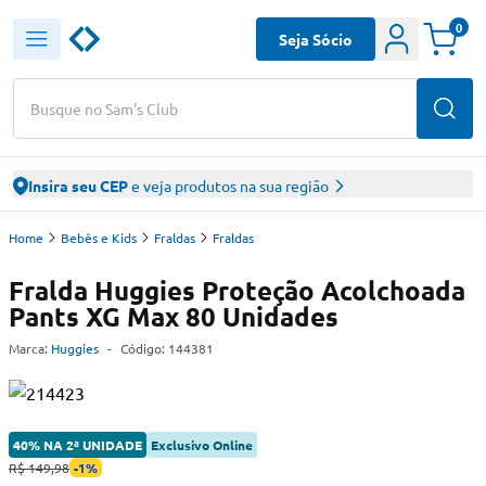
0
Seja Sócio
Busque no Sam's Club
Insira seu CEP
e veja produtos na sua região
Home
Bebês e Kids
Fraldas
Fraldas
Fralda Huggies Proteção Acolchoada
Pants XG Max 80 Unidades
Marca:
Huggies
-
Código:
144381
40% NA 2ª UNIDADE
Exclusivo Online
R$ 149,98
-
1
%