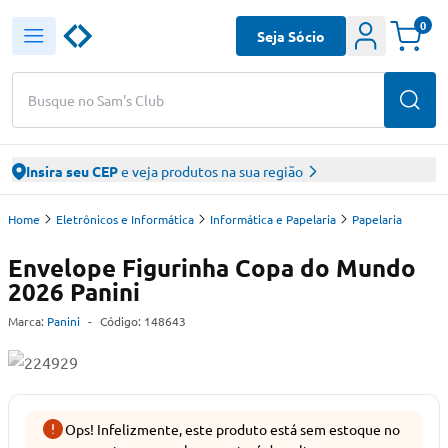
0
Seja Sócio
Busque no Sam's Club
Insira seu CEP
e veja produtos na sua região
Home
Eletrônicos e Informática
Informática e Papelaria
Papelaria
Envelope Figurinha Copa do Mundo
2026 Panini
Marca:
Panini
-
Código:
148643
Ops! Infelizmente, este produto está sem estoque no