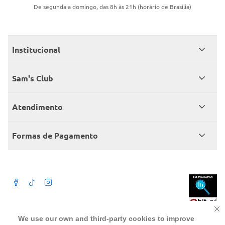
De segunda a domingo, das 8h às 21h (horário de Brasília)
Institucional
Quem somos
Sam's Club
Catálogo
Seja sócio
Atendimento
Trabalhe conosco
Benefícios
Fale conosco
Encontre um Clube
Formas de Pagamento
Member’s Mark
Atendimento em libras
Televendas
Cartão crédito Sam’s Club
+Negócios
Blog
Dúvidas frequentes
Termos de Uso
Beba com moderação. A Venda e o consumo de bebida alcoólica são
We use our own and third-party cookies to improve
proibidos para menores de 18 anos. Preços, ofertas e condições exclusivas