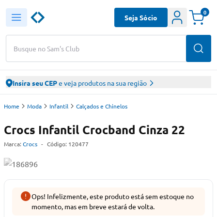
0
Seja Sócio
Busque no Sam's Club
Insira seu CEP
e veja produtos na sua região
Home
Moda
Infantil
Calçados e Chinelos
Crocs Infantil Crocband Cinza 22
Marca:
Crocs
-
Código:
120477
Ops! Infelizmente, este produto está sem estoque no
momento, mas em breve estará de volta.