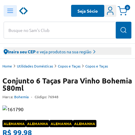
0
Seja Sócio
Busque no Sam's Club
Insira seu CEP
e veja produtos na sua região
Home
Utilidades Domésticas
Copos e Taças
Copos e Taças
Conjunto 6 Taças Para Vinho Bohemia
580ml
Marca:
Bohemia
-
Código:
76948
ALEMANHA
ALEMANHA
ALEMANHA
ALEMANHA
R$ 99,98