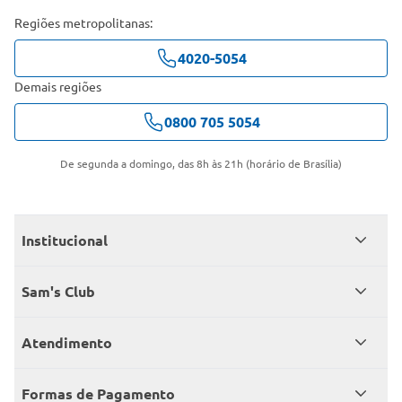
Regiões metropolitanas:
4020-5054
Demais regiões
0800 705 5054
De segunda a domingo, das 8h às 21h (horário de Brasília)
Institucional
Quem somos
Sam's Club
Catálogo
Seja sócio
Atendimento
Trabalhe conosco
Benefícios
Fale conosco
Encontre um Clube
Formas de Pagamento