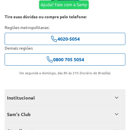
Tire suas dúvidas ou compre pelo telefone:
Regiões metropolitanas:
4020-5054
Demais regiões
0800 705 5054
De segunda a domingo, das 8h às 21h (horário de Brasília)
Institucional
Quem somos
Sam's Club
Catálogo
Seja sócio