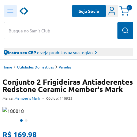
0
Seja Sócio
Busque no Sam's Club
Insira seu CEP
e veja produtos na sua região
Home
Utilidades Domésticas
Panelas
Conjunto 2 Frigideiras Antiaderentes
Redstone Ceramic Member's Mark
Marca:
Member's Mark
-
Código:
110923
R$ 169,98