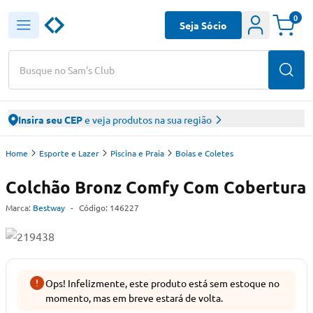
0
Seja Sócio
Busque no Sam's Club
Insira seu CEP
e veja produtos na sua região
Home
Esporte e Lazer
Piscina e Praia
Boias e Coletes
Colchão Bronz Comfy Com Cobertura
Marca:
Bestway
-
Código:
146227
Ops! Infelizmente, este produto está sem estoque no
momento, mas em breve estará de volta.