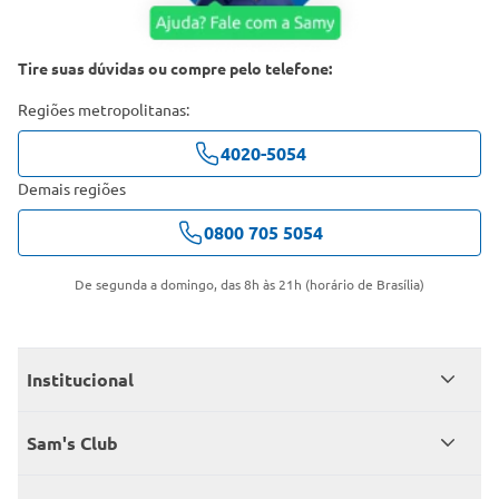
Tire suas dúvidas ou compre pelo telefone:
Regiões metropolitanas:
4020-5054
Demais regiões
0800 705 5054
De segunda a domingo, das 8h às 21h (horário de Brasília)
Institucional
Quem somos
Sam's Club
Catálogo
Seja sócio