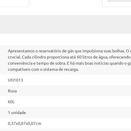
Apresentamos o reservatório de gás que impulsiona suas bolhas. O c
crucial. Cada cilindro proporciona até 60 litros de água, oferecend
conveniência e tempo de sobra. E há mais boas notícias quando o gá
compatíveis com o sistema de recarga.
UN1013
Rosa
60L
1 unidade
0,37x0,07x0,07cm