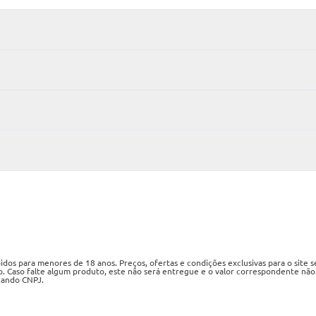
os para menores de 18 anos. Preços, ofertas e condições exclusivas para o site 
o. Caso falte algum produto, este não será entregue e o valor correspondente não
izando CNPJ.
ueri, SP, CEP 06460-020