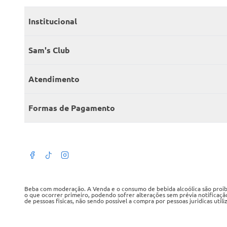
Institucional
Quem somos
Sam's Club
Catálogo
Seja sócio
Atendimento
Trabalhe conosco
Benefícios
Fale conosco
Encontre um Clube
Formas de Pagamento
Member’s Mark
Atendimento em libras
Televendas
Cartão crédito Sam’s Club
+Negócios
Blog
Dúvidas frequentes
Termos de Uso
Beba com moderação. A Venda e o consumo de bebida alcoólica são proibid
o que ocorrer primeiro, podendo sofrer alterações sem prévia notificaçã
de pessoas fisicas, não sendo possivel a compra por pessoas juridicas util
Política de privacidade
WMB SUPERMERCADOS DO BRASIL LTDA
Política de trocas e devoluções
CNPJ sob o n° 00.063.960/0001-09, sediada na Av. Tucunaré, n° 125, Bar