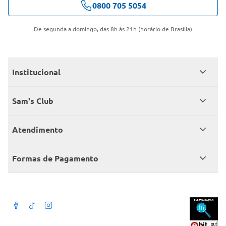
0800 705 5054
De segunda a domingo, das 8h às 21h (horário de Brasília)
Institucional
Quem somos
Sam's Club
Catálogo
Seja sócio
Atendimento
Trabalhe conosco
Benefícios
Fale conosco
Encontre um Clube
Formas de Pagamento
Member’s Mark
Atendimento em libras
Televendas
Cartão crédito Sam’s Club
+Negócios
Blog
Dúvidas frequentes