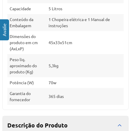
Capacidade
5 Litros
Conteúdo da
1 Chopeira elétrica e 1 Manual de
Embalagem
instruções
Dimensões do
produto em cm
45x33x51cm
(AxLxP)
Peso liq.
aproximado do
5,3kg
produto (Kg)
Potência (W)
70w
Garantia do
365 dias
fornecedor
Descrição do Produto