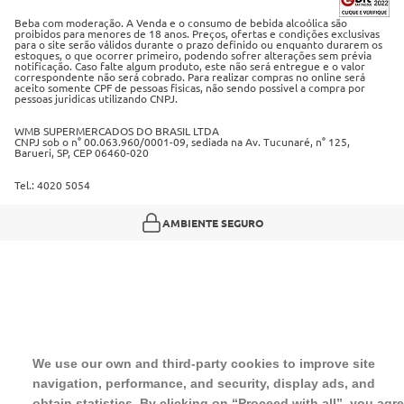
Termos de Uso
Beba com moderação. A Venda e o consumo de bebida alcoólica são
proibidos para menores de 18 anos. Preços, ofertas e condições exclusivas
para o site serão válidos durante o prazo definido ou enquanto durarem os
Política de privacidade
estoques, o que ocorrer primeiro, podendo sofrer alterações sem prévia
notificação. Caso falte algum produto, este não será entregue e o valor
correspondente não será cobrado. Para realizar compras no online será
Política de trocas e devoluções
aceito somente CPF de pessoas fisicas, não sendo possivel a compra por
pessoas juridicas utilizando CNPJ.
Regulamento cashback
WMB SUPERMERCADOS DO BRASIL LTDA
CNPJ sob o n° 00.063.960/0001-09, sediada na Av. Tucunaré, n° 125,
Barueri, SP, CEP 06460-020
Tel.: 4020 5054
AMBIENTE SEGURO
We use our own and third-party cookies to improve site
navigation, performance, and security, display ads, and
obtain statistics. By clicking on “Proceed with all”, you agr