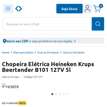
0
Seja Sócio
Busque no Sam's Club
Insira seu CEP
e veja produtos na sua região
Home
Eletroportáteis
Outros Portateis
Outros Portateis
Chopeira Elétrica Heineken Krups
Beertender B101 127V 5l
Marca:
Krups
-
Código:
87127
R$ 1.399,98
-
43
%