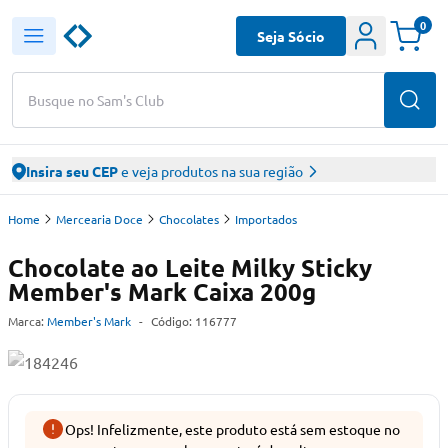
0
Seja Sócio
Busque no Sam's Club
Insira seu CEP
e veja produtos na sua região
Home
Mercearia Doce
Chocolates
Importados
Chocolate ao Leite Milky Sticky
Member's Mark Caixa 200g
Marca:
Member's Mark
-
Código:
116777
Ops! Infelizmente, este produto está sem estoque no