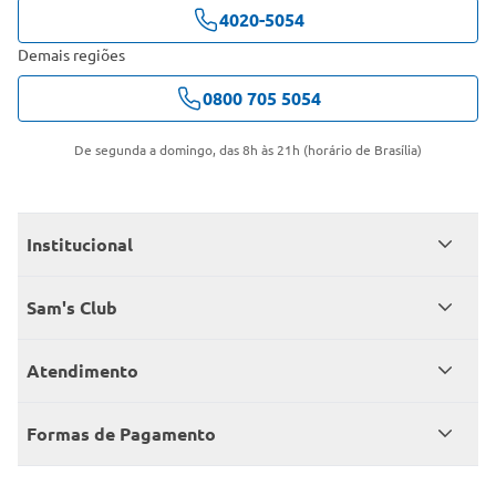
4020-5054
Demais regiões
0800 705 5054
De segunda a domingo, das 8h às 21h (horário de Brasília)
Institucional
Quem somos
Sam's Club
Catálogo
Seja sócio
Atendimento
Trabalhe conosco
Benefícios
Fale conosco
Encontre um Clube
Formas de Pagamento
Member’s Mark
Atendimento em libras
Televendas
Cartão crédito Sam’s Club