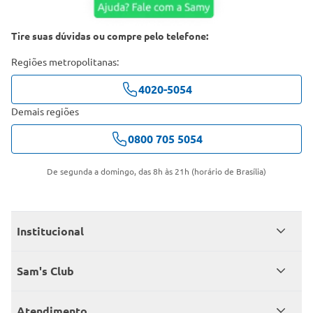
Tire suas dúvidas ou compre pelo telefone:
Regiões metropolitanas:
4020-5054
Demais regiões
0800 705 5054
De segunda a domingo, das 8h às 21h (horário de Brasília)
Institucional
Quem somos
Sam's Club
Catálogo
Seja sócio
Atendimento