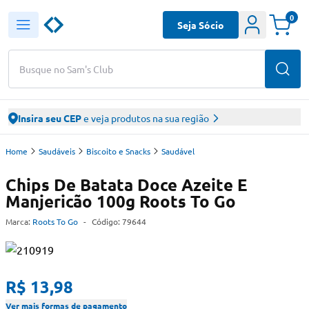
0
Seja Sócio
Busque no Sam's Club
Insira seu CEP
e veja produtos na sua região
Home
Saudáveis
Biscoito e Snacks
Saudável
Chips De Batata Doce Azeite E
Manjericão 100g Roots To Go
Marca:
Roots To Go
-
Código:
79644
R$ 13,98
Ver mais formas de pagamento