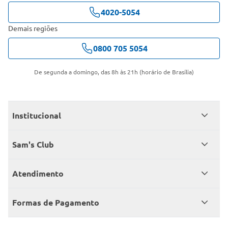
4020-5054
Demais regiões
0800 705 5054
De segunda a domingo, das 8h às 21h (horário de Brasília)
Institucional
Quem somos
Sam's Club
Catálogo
Seja sócio
Atendimento
Trabalhe conosco
Benefícios
Fale conosco
Encontre um Clube
Formas de Pagamento
Member’s Mark
Atendimento em libras
Televendas