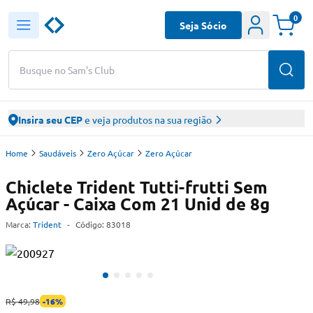
0
Seja Sócio
Busque no Sam's Club
Insira seu CEP
e veja produtos na sua região
Home
Saudáveis
Zero Açúcar
Zero Açúcar
Chiclete Trident Tutti-frutti Sem
Açúcar - Caixa Com 21 Unid de 8g
Marca:
Trident
-
Código:
83018
R$ 49,98
-
16
%