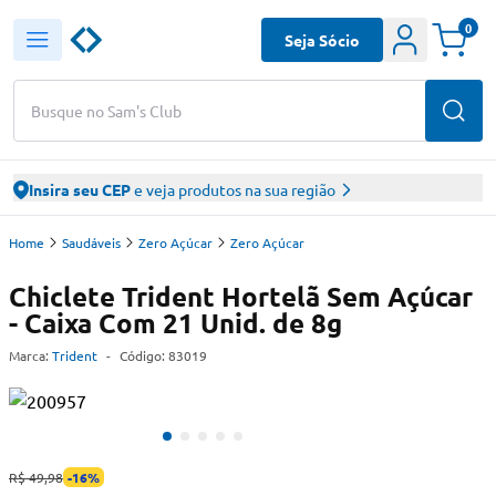
0
Seja Sócio
Busque no Sam's Club
Insira seu CEP
e veja produtos na sua região
Home
Saudáveis
Zero Açúcar
Zero Açúcar
Chiclete Trident Hortelã Sem Açúcar
- Caixa Com 21 Unid. de 8g
Marca:
Trident
-
Código:
83019
R$ 49,98
-
16
%