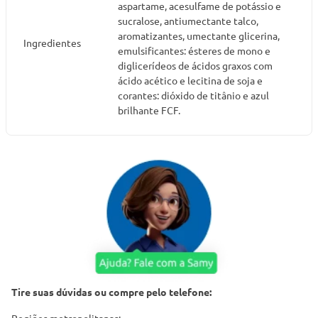
aspartame, acesulfame de potássio e
sucralose, antiumectante talco,
aromatizantes, umectante glicerina,
Ingredientes
emulsificantes: ésteres de mono e
diglicerídeos de ácidos graxos com
ácido acético e lecitina de soja e
corantes: dióxido de titânio e azul
brilhante FCF.
Tire suas dúvidas ou compre pelo telefone:
Regiões metropolitanas: