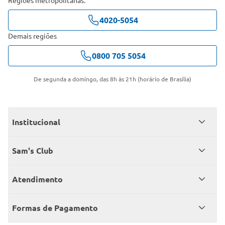
4020-5054
Demais regiões
0800 705 5054
De segunda a domingo, das 8h às 21h (horário de Brasília)
Institucional
Quem somos
Sam's Club
Catálogo
Seja sócio
Atendimento
Trabalhe conosco
Benefícios
Fale conosco
Encontre um Clube
Formas de Pagamento
Member’s Mark
Atendimento em libras