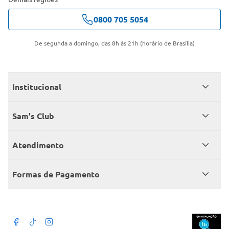
0800 705 5054
De segunda a domingo, das 8h às 21h (horário de Brasília)
Institucional
Quem somos
Sam's Club
Catálogo
Seja sócio
Atendimento
Trabalhe conosco
Benefícios
Fale conosco
Encontre um Clube
Formas de Pagamento
Member’s Mark
Atendimento em libras
Televendas
Cartão crédito Sam’s Club
+Negócios
Blog