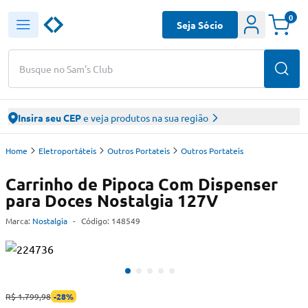
0
Seja Sócio
Busque no Sam's Club
Insira seu CEP
e veja produtos na sua região
Home
Eletroportáteis
Outros Portateis
Outros Portateis
Carrinho de Pipoca Com Dispenser
para Doces Nostalgia 127V
Marca:
Nostalgia
-
Código:
148549
R$ 1.799,98
-
28
%