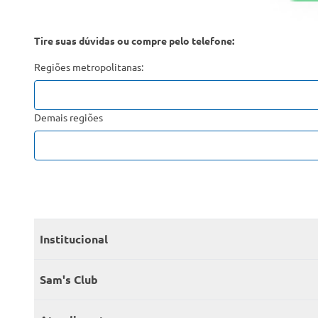
Tire suas dúvidas ou compre pelo telefone:
Regiões metropolitanas:
Demais regiões
Institucional
Quem somos
Sam's Club
Catálogo
Seja sócio