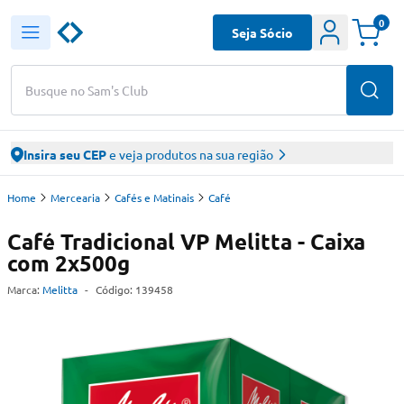
0
Seja Sócio
Busque no Sam's Club
Insira seu CEP
e veja produtos na sua região
Home
Mercearia
Cafés e Matinais
Café
Café Tradicional VP Melitta - Caixa
com 2x500g
Marca:
Melitta
-
Código:
139458