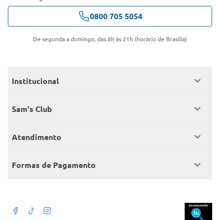
0800 705 5054
De segunda a domingo, das 8h às 21h (horário de Brasília)
Institucional
Quem somos
Sam's Club
Catálogo
Seja sócio
Atendimento
Trabalhe conosco
Benefícios
Fale conosco
Encontre um Clube
Formas de Pagamento
Member’s Mark
Atendimento em libras
Televendas
Cartão crédito Sam’s Club
+Negócios
Blog
Dúvidas frequentes