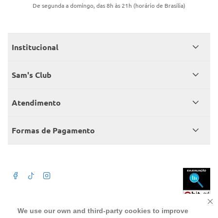
De segunda a domingo, das 8h às 21h (horário de Brasília)
Institucional
Quem somos
Sam's Club
Catálogo
Seja sócio
Atendimento
Trabalhe conosco
Benefícios
Fale conosco
Encontre um Clube
Formas de Pagamento
Member’s Mark
Atendimento em libras
Televendas
Cartão crédito Sam’s Club
+Negócios
Blog
Dúvidas frequentes
Termos de Uso
Beba com moderação. A Venda e o consumo de bebida alcoólica são
We use our own and third-party cookies to improve
proibidos para menores de 18 anos. Preços, ofertas e condições exclusivas