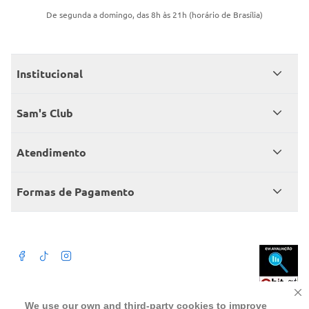
De segunda a domingo, das 8h às 21h (horário de Brasília)
Institucional
Quem somos
Sam's Club
Catálogo
Seja sócio
Atendimento
Trabalhe conosco
Benefícios
Fale conosco
Encontre um Clube
Formas de Pagamento
Member’s Mark
Atendimento em libras
Televendas
Cartão crédito Sam’s Club
+Negócios
Blog
Dúvidas frequentes
Termos de Uso
Beba com moderação. A Venda e o consumo de bebida alcoólica são
We use our own and third-party cookies to improve