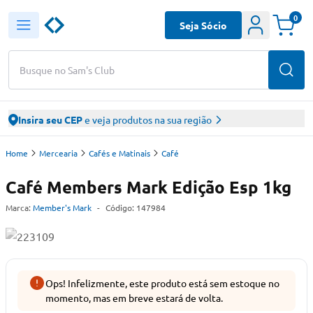
0
Seja Sócio
Busque no Sam's Club
Insira seu CEP
e veja produtos na sua região
Home
Mercearia
Cafés e Matinais
Café
Café Members Mark Edição Esp 1kg
Marca:
Member's Mark
-
Código:
147984
Ops! Infelizmente, este produto está sem estoque no
momento, mas em breve estará de volta.