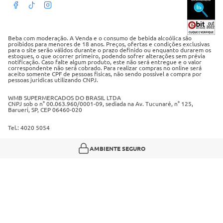
Dúvidas frequentes
Termos de Uso
Beba com moderação. A Venda e o consumo de bebida alcoólica são
proibidos para menores de 18 anos. Preços, ofertas e condições exclusivas
para o site serão válidos durante o prazo definido ou enquanto durarem os
Política de privacidade
estoques, o que ocorrer primeiro, podendo sofrer alterações sem prévia
notificação. Caso falte algum produto, este não será entregue e o valor
correspondente não será cobrado. Para realizar compras no online será
Política de trocas e devoluções
aceito somente CPF de pessoas fisicas, não sendo possivel a compra por
pessoas juridicas utilizando CNPJ.
Regulamento cashback
WMB SUPERMERCADOS DO BRASIL LTDA
CNPJ sob o n° 00.063.960/0001-09, sediada na Av. Tucunaré, n° 125,
Barueri, SP, CEP 06460-020
Tel.: 4020 5054
AMBIENTE SEGURO