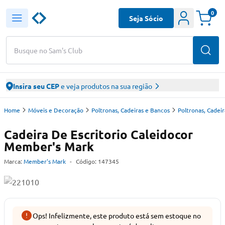
0
Seja Sócio
Busque no Sam's Club
Insira seu CEP
e veja produtos na sua região
Home
Móveis e Decoração
Poltronas, Cadeiras e Bancos
Poltronas, Cadei
Cadeira De Escritorio Caleidocor
Member's Mark
Marca:
Member's Mark
-
Código:
147345
Ops! Infelizmente, este produto está sem estoque no