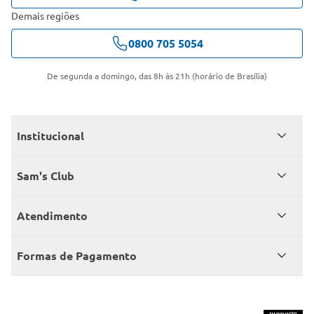
Demais regiões
0800 705 5054
De segunda a domingo, das 8h às 21h (horário de Brasília)
Institucional
Quem somos
Sam's Club
Catálogo
Seja sócio
Atendimento
Trabalhe conosco
Benefícios
Fale conosco
Encontre um Clube
Formas de Pagamento
Member’s Mark
Atendimento em libras
Televendas
Cartão crédito Sam’s Club
+Negócios
Blog