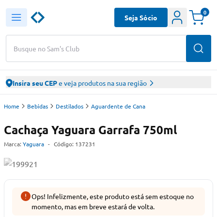
0
Seja Sócio
Busque no Sam's Club
Insira seu CEP
e veja produtos na sua região
Home
Bebidas
Destilados
Aguardente de Cana
Cachaça Yaguara Garrafa 750ml
Marca:
Yaguara
-
Código:
137231
Ops! Infelizmente, este produto está sem estoque no
momento, mas em breve estará de volta.